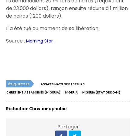
Ils demandaient 20 millions de nairas (l’équivalent
de 23.000 dollars), rançon ensuite réduite à 1 million
de nairas (1200 dollars).
Il a été tué au moment de sa libération.
Source :
Morning Star
ÉTIQUETTES
ASSASSINATS DE PASTEURS
CHRÉTIENS ASSASSINÉS (NIGÉRIA)
NIGERIA
NIGÉRIA (ÉTAT DE KOGI)
Rédaction Christianophobie
Partager