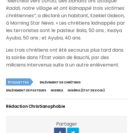
“
Mercredi vers 00h30, des bandits ont attaqué
Raddi, notre village et ont kidnappé trois victimes
chrétiennes”
, a déclaré un habitant, Ezekiel Gideon,
à Morning Star News. « Les chrétiens kidnappés par
les terroristes sont le pasteur Bala, 50 ans ; Keziya
Ayuba, 50 ans ; et Ayuba, 40 ans.
Les trois chrétiens ont été secourus plus tard dans
la soirée dans l’État voisin de Bauchi, par des
miliciens intervenus suite à un autre enlèvement.
ÉTIQUETTES
ENLÈVEMENT DE CHRÉTIENS
ENLÈVEMENT DE PASTEURS
NIGERIA
NIGÉRIA (ÉTAT DE KOGI)
Rédaction Christianophobie
Partager