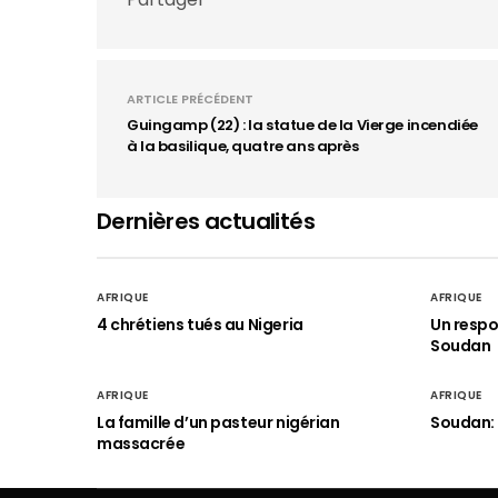
ARTICLE PRÉCÉDENT
Guingamp (22) : la statue de la Vierge incendiée
à la basilique, quatre ans après
Dernières actualités
AFRIQUE
AFRIQUE
4 chrétiens tués au Nigeria
Un respo
Soudan
AFRIQUE
AFRIQUE
La famille d’un pasteur nigérian
Soudan: 
massacrée