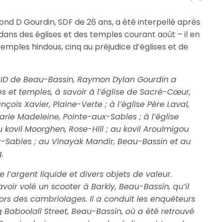
nd D Gourdin, SDF de 26 ans, a été interpellé après
s dans des églises et des temples courant août – il en
emples hindous, cinq au préjudice d’églises et de
a CID de Beau-Bassin, Raymon Dylan Gourdin a
es et temples, à savoir à l’église de Sacré-Cœur,
nçois Xavier, Plaine-Verte ; à l’église Père Laval,
Marie Madeleine, Pointe-aux-Sables ; à l’église
au kovil Moorghen, Rose-Hill ; au kovil Aroulmigou
Sables ; au Vinayak Mandir, Beau-Bassin et au
.
e l’argent liquide et divers objets de valeur.
ir volé un scooter à Barkly, Beau-Bassin, qu’il
lors des cambriolages. Il a conduit les enquêteurs
 Baboolall Street, Beau-Bassin, où a été retrouvé