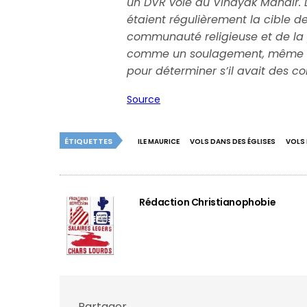
un DVR volé au Vinayak Mandir. D
étaient régulièrement la cible de
communauté religieuse et de la 
comme un soulagement, même si l
pour déterminer s’il avait des c
Source
ÉTIQUETTES
ILE MAURICE
VOLS DANS DES ÉGLISES
VOLS 
Rédaction Christianophobie
Partager