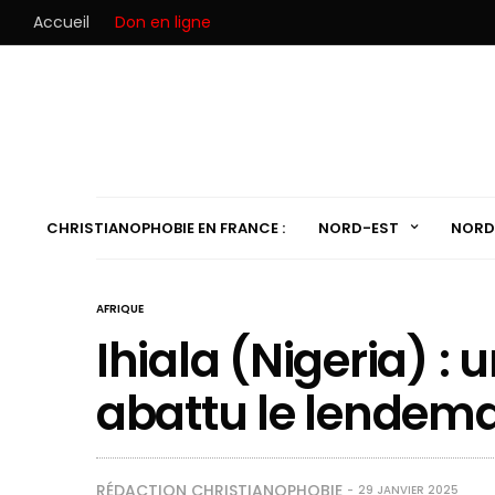
Accueil
Don en ligne
CHRISTIANOPHOBIE EN FRANCE :
NORD-EST
NORD
AFRIQUE
Ihiala (Nigeria) :
abattu le lendema
RÉDACTION CHRISTIANOPHOBIE
29 JANVIER 2025