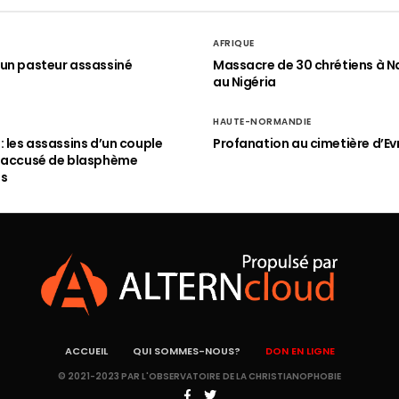
AFRIQUE
un pasteur assassiné
Massacre de 30 chrétiens à N
au Nigéria
HAUTE-NORMANDIE
: les assassins d’un couple
Profanation au cimetière d’Ev
n accusé de blasphème
és
ACCUEIL
QUI SOMMES-NOUS?
DON EN LIGNE
© 2021-2023 PAR L'OBSERVATOIRE DE LA CHRISTIANOPHOBIE