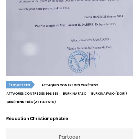
ÉTIQUETTES
ATTAQUES CONTRE DES CHRÉTIENS
ATTAQUES CONTRE DES ÉGLISES
BURKINA FASO
BURKINA FASO (DORI)
CHRÉTIENS TUÉS (ATTENTATS)
Rédaction Christianophobie
Partager