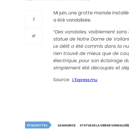
Mi juin, une grotte mariale instal
a été vandalisée.
“
Des vandales, visiblement sans f
statue de Notre Dame de Vailank
Le délit a été commis dans la nui
rien trouvé de mieux que de coup
électrique, pour son éclairage dur
simplement été découpés et dé
Source :
L’Express.mu
ÉTIQUETTES
ILE MAURICE
STATUE DE LA VIERGE VANDALISÉE