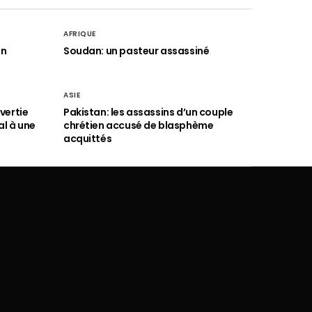
AFRIQUE
an
Soudan: un pasteur assassiné
ASIE
vertie
Pakistan: les assassins d’un couple
al à une
chrétien accusé de blasphème
acquittés