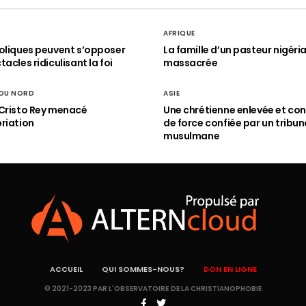
AFRIQUE
oliques peuvent s’opposer
La famille d’un pasteur nigéri
acles ridiculisant la foi
massacrée
 DU NORD
ASIE
Cristo Rey menacé
Une chrétienne enlevée et con
riation
de force confiée par un tribun
musulmane
ACCUEIL
QUI SOMMES-NOUS?
DON EN LIGNE
© 2021-2023 PAR L'OBSERVATOIRE DE LA CHRISTIANOPHOBIE