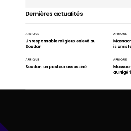
Dernières actualités
AFRIQUE
AFRIQUE
Un responsable religieux enlevé au
Massacre
Soudan
islamist
AFRIQUE
AFRIQUE
Soudan: un pasteur assassiné
Massacre
au Nigér