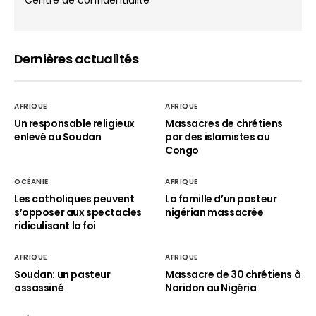
Centre de confidentialité
Dernières actualités
AFRIQUE
AFRIQUE
Un responsable religieux
Massacres de chrétiens
enlevé au Soudan
par des islamistes au
Congo
OCÉANIE
AFRIQUE
Les catholiques peuvent
La famille d’un pasteur
s’opposer aux spectacles
nigérian massacrée
ridiculisant la foi
AFRIQUE
AFRIQUE
Soudan: un pasteur
Massacre de 30 chrétiens à
assassiné
Naridon au Nigéria