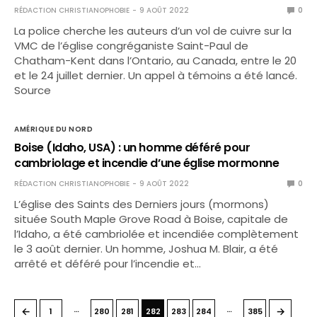
RÉDACTION CHRISTIANOPHOBIE
9 AOÛT 2022
0
La police cherche les auteurs d’un vol de cuivre sur la
VMC de l’église congréganiste Saint-Paul de
Chatham-Kent dans l’Ontario, au Canada, entre le 20
et le 24 juillet dernier. Un appel à témoins a été lancé.
Source
AMÉRIQUE DU NORD
Boise (Idaho, USA) : un homme déféré pour
cambriolage et incendie d’une église mormonne
RÉDACTION CHRISTIANOPHOBIE
9 AOÛT 2022
0
L’église des Saints des Derniers jours (mormons)
située South Maple Grove Road à Boise, capitale de
l’Idaho, a été cambriolée et incendiée complètement
le 3 août dernier. Un homme, Joshua M. Blair, a été
arrêté et déféré pour l’incendie et…
…
…
←
→
1
280
281
282
283
284
385