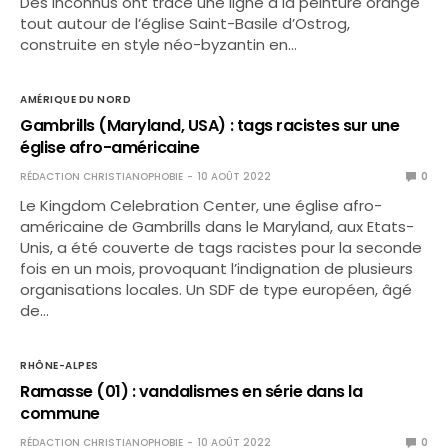
Des inconnus ont tracé une ligne à la peinture orange
tout autour de l’église Saint-Basile d’Ostrog,
construite en style néo-byzantin en…
AMÉRIQUE DU NORD
Gambrills (Maryland, USA) : tags racistes sur une
église afro-américaine
RÉDACTION CHRISTIANOPHOBIE
10 AOÛT 2022
0
Le Kingdom Celebration Center, une église afro-
américaine de Gambrills dans le Maryland, aux Etats-
Unis, a été couverte de tags racistes pour la seconde
fois en un mois, provoquant l’indignation de plusieurs
organisations locales. Un SDF de type européen, âgé
de…
RHÔNE-ALPES
Ramasse (01) : vandalismes en série dans la
commune
RÉDACTION CHRISTIANOPHOBIE
10 AOÛT 2022
0