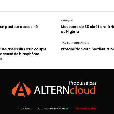
AFRIQUE
un pasteur assassiné
Massacre de 30 chrétiens à N
au Nigéria
HAUTE-NORMANDIE
: les assassins d’un couple
Profanation au cimetière d’Ev
n accusé de blasphème
és
ACCUEIL
QUI SOMMES-NOUS?
DON EN LIGNE