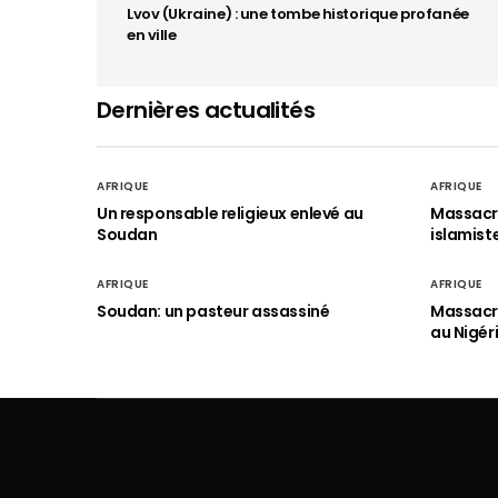
Lvov (Ukraine) : une tombe historique profanée
en ville
Dernières actualités
AFRIQUE
AFRIQUE
Un responsable religieux enlevé au
Massacre
Soudan
islamist
AFRIQUE
AFRIQUE
Soudan: un pasteur assassiné
Massacre
au Nigér