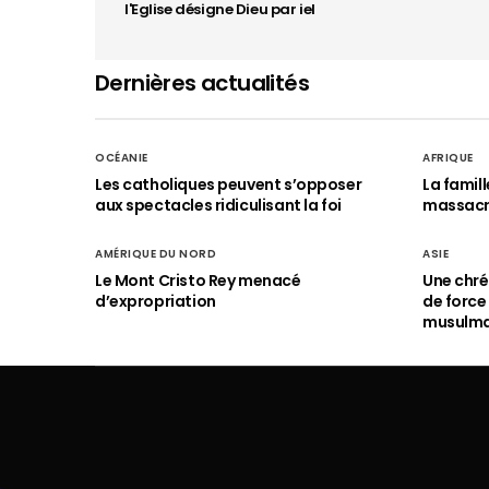
l'Eglise désigne Dieu par iel
Dernières actualités
OCÉANIE
AFRIQUE
Les catholiques peuvent s’opposer
La famil
aux spectacles ridiculisant la foi
massac
AMÉRIQUE DU NORD
ASIE
Le Mont Cristo Rey menacé
Une chré
d’expropriation
de force
musulm