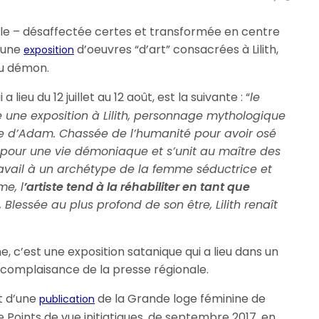
le – désaffectée certes et transformée en centre
e une
d’oeuvres “d’art” consacrées à Lilith,
exposition
du démon.
a lieu du 12 juillet au 12 août, est la suivante : “
le
une exposition à Lilith, personnage mythologique
e d’Adam. Chassée de l’humanité pour avoir osé
 pour une vie démoniaque et s’unit au maître des
avail à un archétype de la femme séductrice et
e, l
’artiste tend à la réhabiliter en tant que
.
Blessée au plus profond de son être, Lilith renaît
, c’est une exposition satanique qui a lieu dans un
la complaisance de la presse régionale.
et d’une
de la Grande loge féminine de
publication
Points de vue initiatiques, de septembre 2017, en