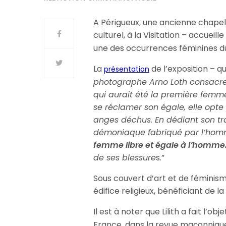
A Périgueux, une ancienne chapel
culturel, à la Visitation – accueill
une des occurrences féminines 
La
de l’exposition – qui 
présentation
photographe Arno Loth consacre 
qui aurait été la première femm
se réclamer son égale, elle opte
anges déchus. En dédiant son tr
démoniaque fabriqué par l’homm
femme libre et égale à l’homme
de ses blessure
s.”
Sous couvert d’art et de féminisme
édifice religieux, bénéficiant de 
Il est à noter que Lilith a fait l’obj
France, dans la revue maçonnique 