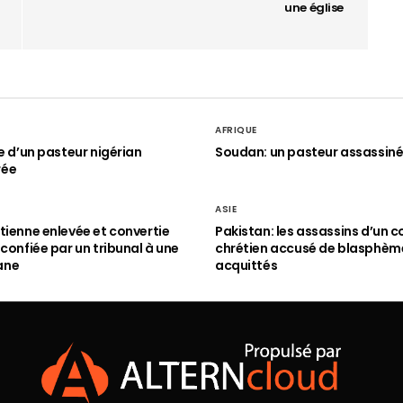
une église
AFRIQUE
le d’un pasteur nigérian
Soudan: un pasteur assassin
rée
ASIE
tienne enlevée et convertie
Pakistan: les assassins d’un c
 confiée par un tribunal à une
chrétien accusé de blasphèm
ane
acquittés