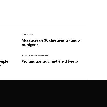
AFRIQUE
é
Massacre de 30 chrétiens à Naridon
au Nigéria
HAUTE-NORMANDIE
ouple
Profanation au cimetière d’Evreux
e