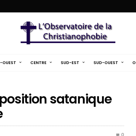
-OUEST
CENTRE
SUD-EST
SUD-OUEST
O
xposition satanique
e
0