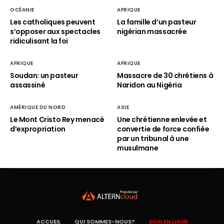
OCÉANIE
AFRIQUE
Les catholiques peuvent
La famille d’un pasteur
s’opposer aux spectacles
nigérian massacrée
ridiculisant la foi
AFRIQUE
AFRIQUE
Soudan: un pasteur
Massacre de 30 chrétiens à
assassiné
Naridon au Nigéria
AMÉRIQUE DU NORD
ASIE
Le Mont Cristo Rey menacé
Une chrétienne enlevée et
d’expropriation
convertie de force confiée
par un tribunal à une
musulmane
ACCUEIL
QUI SOMMES-NOUS?
DON EN LIGNE