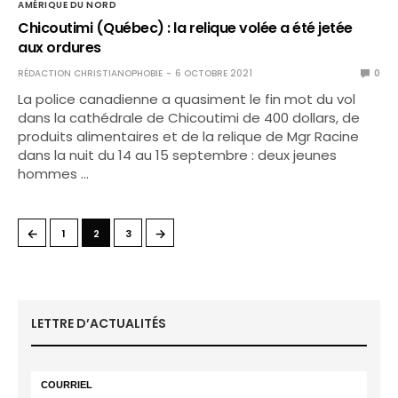
AMÉRIQUE DU NORD
Chicoutimi (Québec) : la relique volée a été jetée
aux ordures
RÉDACTION CHRISTIANOPHOBIE
6 OCTOBRE 2021
0
La police canadienne a quasiment le fin mot du vol
dans la cathédrale de Chicoutimi de 400 dollars, de
produits alimentaires et de la relique de Mgr Racine
dans la nuit du 14 au 15 septembre : deux jeunes
hommes …
←
→
1
2
3
LETTRE D’ACTUALITÉS
COURRIEL