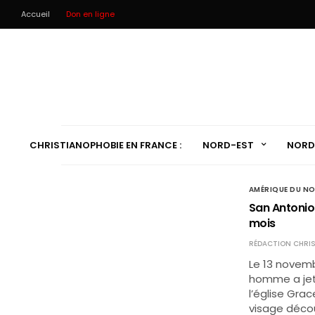
Accueil
Don en ligne
CHRISTIANOPHOBIE EN FRANCE :
NORD-EST
NORD
AMÉRIQUE DU N
San Antonio 
mois
RÉDACTION CHRIS
Le 13 novemb
homme a jeté
l’église Gra
visage décou