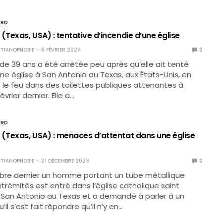
ORD
(Texas, USA) : tentative d’incendie d’une église
TIANOPHOBIE
8 FÉVRIER 2024
0
 39 ans a été arrêtée peu après qu’elle ait tenté
une église à San Antonio au Texas, aux États-Unis, en
le feu dans des toilettes publiques attenantes à
février dernier. Elle a…
ORD
 (Texas, USA) : menaces d’attentat dans une église
TIANOPHOBIE
21 DÉCEMBRE 2023
0
bre dernier un homme portant un tube métallique
trémités est entré dans l’église catholique saint
 San Antonio au Texas et a demandé à parler à un
’il s’est fait répondre qu’il n’y en…