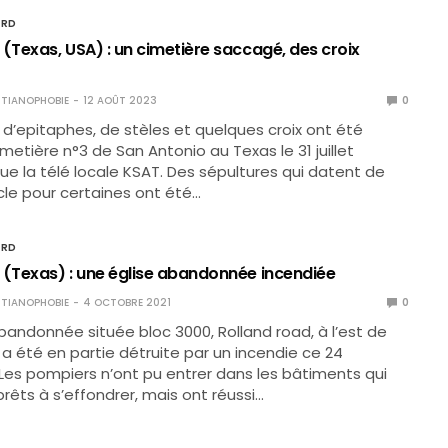
ORD
(Texas, USA) : un cimetière saccagé, des croix
TIANOPHOBIE
12 AOÛT 2023
0
 d’epitaphes, de stèles et quelques croix ont été
metière n°3 de San Antonio au Texas le 31 juillet
ique la télé locale KSAT. Des sépultures qui datent de
ècle pour certaines ont été…
ORD
 (Texas) : une église abandonnée incendiée
TIANOPHOBIE
4 OCTOBRE 2021
0
bandonnée située bloc 3000, Rolland road, à l’est de
 a été en partie détruite par un incendie ce 24
es pompiers n’ont pu entrer dans les bâtiments qui
rêts à s’effondrer, mais ont réussi…