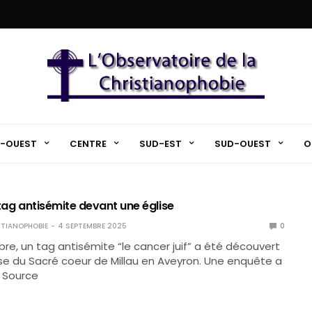
-OUEST
CENTRE
SUD-EST
SUD-OUEST
O
: tag antisémite devant une église
TIANOPHOBIE
4 SEPTEMBRE 2025
0
re, un tag antisémite “le cancer juif” a été découvert
ise du Sacré coeur de Millau en Aveyron. Une enquête a
 Source