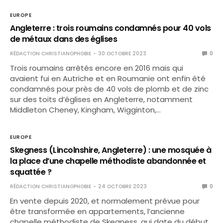
EUROPE
Angleterre : trois roumains condamnés pour 40 vols
de métaux dans des églises
RÉDACTION CHRISTIANOPHOBIE
30 OCTOBRE 2023
0
Trois roumains arrêtés encore en 2016 mais qui
avaient fui en Autriche et en Roumanie ont enfin été
condamnés pour près de 40 vols de plomb et de zinc
sur des toits d’églises en Angleterre, notamment
Middleton Cheney, Kingham, Wigginton,…
EUROPE
Skegness (Lincolnshire, Angleterre) : une mosquée à
la place d’une chapelle méthodiste abandonnée et
squattée ?
RÉDACTION CHRISTIANOPHOBIE
24 OCTOBRE 2023
0
En vente depuis 2020, et normalement prévue pour
être transformée en appartements, l’ancienne
chapelle méthodiste de Skegness, qui date du début