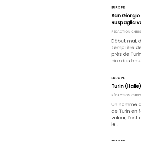
EUROPE
San Giorgio 
Ruspaglia v
RÉDACTION CHRIS
Début mai, d
templière de
près de Turi
cire des bou
EUROPE
Turin (Italie)
RÉDACTION CHRIS
Un homme ava
de Turin en f
voleur, l’ont
le…