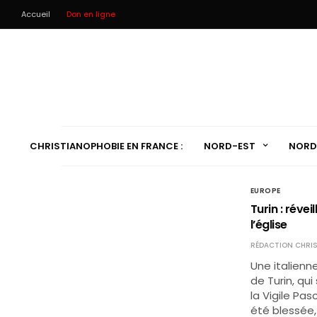
Accueil
Don en ligne
CHRISTIANOPHOBIE EN FRANCE :
NORD-EST
NORD
EUROPE
Turin : révei
l’église
RÉDACTION CHRIS
Une italienne
de Turin, qu
la Vigile Pas
été blessée,