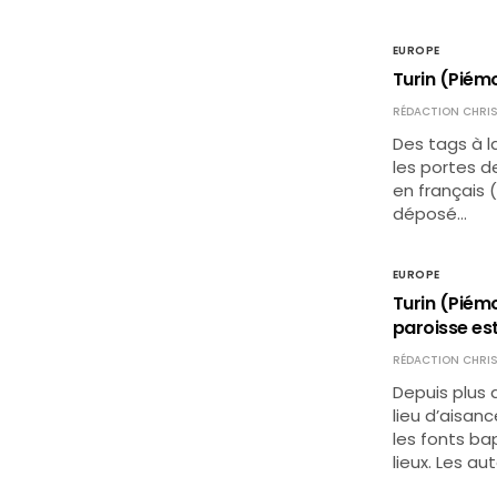
EUROPE
Turin (Piémon
RÉDACTION CHRIS
Des tags à la
les portes de
en français (
déposé…
EUROPE
Turin (Piémon
paroisse est
RÉDACTION CHRIS
Depuis plus d
lieu d’aisan
les fonts bap
lieux. Les au