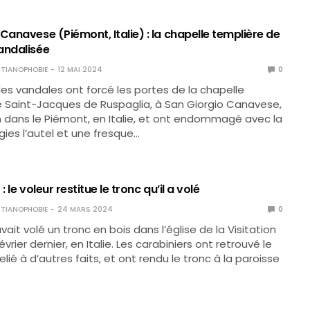
Canavese (Piémont, Italie) : la chapelle templière de
andalisée
TIANOPHOBIE
12 MAI 2024
0
es vandales ont forcé les portes de la chapelle
 Saint-Jacques de Ruspaglia, à San Giorgio Canavese,
n dans le Piémont, en Italie, et ont endommagé avec la
gies l’autel et une fresque…
 : le voleur restitue le tronc qu’il a volé
TIANOPHOBIE
24 MARS 2024
0
it volé un tronc en bois dans l’église de la Visitation
évrier dernier, en Italie. Les carabiniers ont retrouvé le
 relié à d’autres faits, et ont rendu le tronc à la paroisse