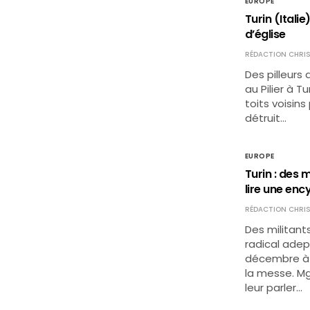
EUROPE
Turin (Italie
d’église
RÉDACTION CHRIS
Des pilleurs 
au Pilier à T
toits voisin
détruit…
EUROPE
Turin : des
lire une enc
RÉDACTION CHRIS
Des militant
radical adep
décembre à l
la messe. Mg
leur parler…