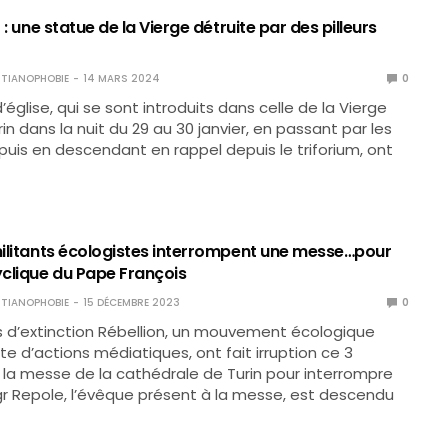
) : une statue de la Vierge détruite par des pilleurs
TIANOPHOBIE
14 MARS 2024
0
d’église, qui se sont introduits dans celle de la Vierge
urin dans la nuit du 29 au 30 janvier, en passant par les
s puis en descendant en rappel depuis le triforium, ont
 militants écologistes interrompent une messe…pour
yclique du Pape François
TIANOPHOBIE
15 DÉCEMBRE 2023
0
s d’extinction Rébellion, un mouvement écologique
te d’actions médiatiques, ont fait irruption ce 3
a messe de la cathédrale de Turin pour interrompre
r Repole, l’évêque présent à la messe, est descendu