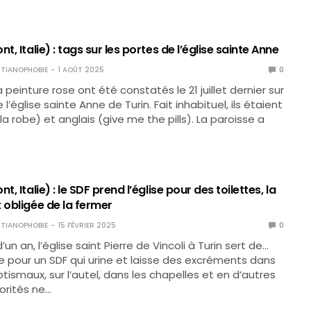
t, Italie) : tags sur les portes de l’église sainte Anne
TIANOPHOBIE
1 AOÛT 2025
0
 peinture rose ont été constatés le 21 juillet dernier sur
 l’église sainte Anne de Turin. Fait inhabituel, ils étaient
la robe) et anglais (give me the pills). La paroisse a
t, Italie) : le SDF prend l’église pour des toilettes, la
 obligée de la fermer
TIANOPHOBIE
15 FÉVRIER 2025
0
’un an, l’église saint Pierre de Vincoli à Turin sert de…
ce pour un SDF qui urine et laisse des excréments dans
tismaux, sur l’autel, dans les chapelles et en d’autres
torités ne…