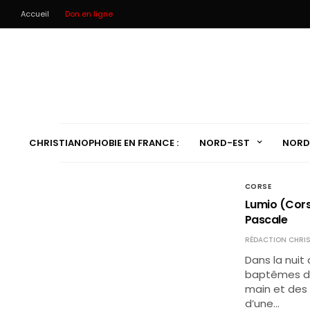
Accueil
Don en ligne
CHRISTIANOPHOBIE EN FRANCE :
NORD-EST
NORD
CORSE
Lumio (Corse
Pascale
RÉDACTION CHRIS
Dans la nuit 
baptêmes d’a
main et des 
d’une…