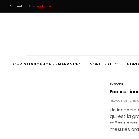
Accueil
Don en ligne
CHRISTIANOPHOBIE EN FRANCE :
NORD-EST
NORD
EUROPE
Ecosse : inc
RÉDACTION CHRIS
Un incendie 
qui est la g
même nom. L
mesures dras