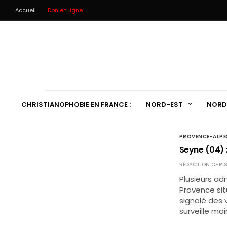
Accueil
Don en ligne
CHRISTIANOPHOBIE EN FRANCE :
NORD-EST
NORD
PROVENCE-ALPE
Seyne (04) :
RÉDACTION CHRIS
Plusieurs a
Provence si
signalé des 
surveille mai