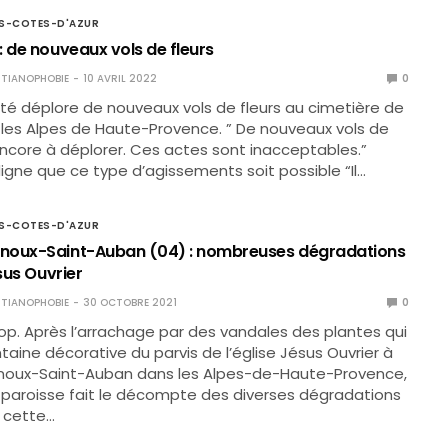
S-COTES-D'AZUR
: de nouveaux vols de fleurs
TIANOPHOBIE
10 AVRIL 2022
0
ité déplore de nouveaux vols de fleurs au cimetière de
les Alpes de Haute-Provence. ” De nouveaux vols de
encore à déplorer. Ces actes sont inacceptables.”
igne que ce type d’agissements soit possible “Il…
S-COTES-D'AZUR
noux-Saint-Auban (04) : nombreuses dégradations
ésus Ouvrier
TIANOPHOBIE
30 OCTOBRE 2021
0
rop. Après l’arrachage par des vandales des plantes qui
ntaine décorative du parvis de l’église Jésus Ouvrier à
oux-Saint-Auban dans les Alpes-de-Haute-Provence,
a paroisse fait le décompte des diverses dégradations
 cette…