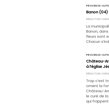
PROVENCE-ALPE
Banon (04) 
RÉDACTION CHRIS
La municipal
Banon, dans 
fleurs sont 
Chacun s’ind
PROVENCE-ALPE
Château-Ar
à l’église J
RÉDACTION CHRIS
Trop c’est t
ornent la fo
Château-Arn
le curé de l
qui frappent