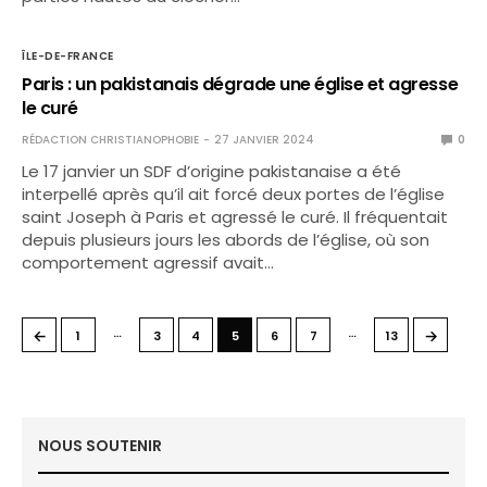
ÎLE-DE-FRANCE
Paris : un pakistanais dégrade une église et agresse
le curé
RÉDACTION CHRISTIANOPHOBIE
27 JANVIER 2024
0
Le 17 janvier un SDF d’origine pakistanaise a été
interpellé après qu’il ait forcé deux portes de l’église
saint Joseph à Paris et agressé le curé. Il fréquentait
depuis plusieurs jours les abords de l’église, où son
comportement agressif avait…
…
…
←
→
1
3
4
5
6
7
13
NOUS SOUTENIR