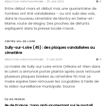
RÉDACTION CHRISTIANOPHOBIE
26 JUIN 2024
0
Entre début mars et début mai, une quarantaine de
tombes ont été vandalisées – ou ont subi des vols,
dans le nouveau cimetière de Montry en Seine-et-
Marne, route de Magny. Des proches de défunts
expliquent dans la presse locale n’avoir…
CENTRE-VAL-DE-LOIRE
Sully-sur-Loire (45) : des plaques vandalisées au
cimetière
RÉDACTION CHRISTIANOPHOBIE
11 JUIN 2024
0
La mairie de Sully-sur-Loire entre Orléans et Gien dans
le Loiret a annoncé porter plainte après avoir retrouvé
plusieurs plaques brisées au cimetière fin mai. Le
maire espère bien retrouver les coupables à l’aide de
la video-surveillance municipale. Source
ÎLE-DE-FRANCE
Ile de France : tags anti-protestant sur le portail