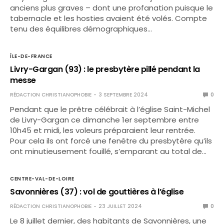
anciens plus graves – dont une profanation puisque le
tabernacle et les hosties avaient été volés. Compte
tenu des équilibres démographiques…
ÎLE-DE-FRANCE
Livry-Gargan (93) : le presbytère pillé pendant la
messe
RÉDACTION CHRISTIANOPHOBIE
3 SEPTEMBRE 2024
0
Pendant que le prêtre célébrait à l’église Saint-Michel
de Livry-Gargan ce dimanche 1er septembre entre
10h45 et midi, les voleurs préparaient leur rentrée.
Pour cela ils ont forcé une fenêtre du presbytère qu’ils
ont minutieusement fouillé, s’emparant au total de…
CENTRE-VAL-DE-LOIRE
Savonnières (37) : vol de gouttières à l’église
RÉDACTION CHRISTIANOPHOBIE
23 JUILLET 2024
0
Le 8 juillet dernier, des habitants de Savonnières, une