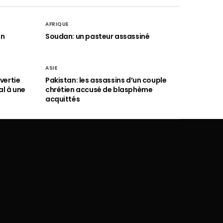
AFRIQUE
an
Soudan: un pasteur assassiné
ASIE
vertie
Pakistan: les assassins d’un couple
al à une
chrétien accusé de blasphème
acquittés