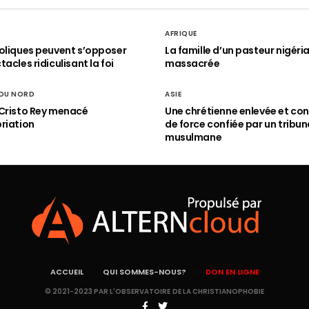
AFRIQUE
oliques peuvent s’opposer
La famille d’un pasteur nigéri
acles ridiculisant la foi
massacrée
 DU NORD
ASIE
Cristo Rey menacé
Une chrétienne enlevée et con
riation
de force confiée par un tribun
musulmane
ACCUEIL
QUI SOMMES-NOUS?
DON EN LIGNE
© 2021-2023 PAR L'OBSERVATOIRE DE LA CHRISTIANOPHOBIE