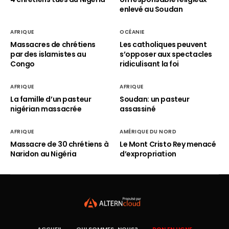
enlevé au Soudan
AFRIQUE
OCÉANIE
Massacres de chrétiens
Les catholiques peuvent
par des islamistes au
s’opposer aux spectacles
Congo
ridiculisant la foi
AFRIQUE
AFRIQUE
La famille d’un pasteur
Soudan: un pasteur
nigérian massacrée
assassiné
AFRIQUE
AMÉRIQUE DU NORD
Massacre de 30 chrétiens à
Le Mont Cristo Rey menacé
Naridon au Nigéria
d’expropriation
ACCUEIL
QUI SOMMES-NOUS?
DON EN LIGNE