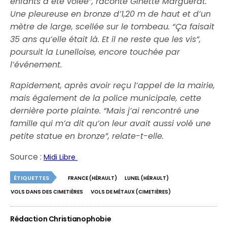
enfants a été volée”, raconte Ginette Marguerat.
Une pleureuse en bronze d’1,20 m de haut et d’un
mètre de large, scellée sur le tombeau.
“Ça faisait
35 ans qu’elle était là. Et il ne reste que les vis”
,
poursuit la Lunelloise, encore touchée par
l’événement.
Rapidement, après avoir reçu l’appel de la mairie,
mais également de la police municipale, cette
dernière porte plainte.
“Mais j’ai rencontré une
famille qui m’a dit qu’on leur avait aussi volé une
petite statue en bronze”
, relate-t-elle.
Source :
Midi Libre
ÉTIQUETTES
FRANCE (HÉRAULT)
LUNEL (HÉRAULT)
VOLS DANS DES CIMETIÈRES
VOLS DE MÉTAUX (CIMETIÈRES)
Rédaction Christianophobie