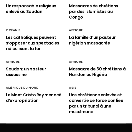
Un responsable religieux
Massacres de chrétiens
enlevé au Soudan
par des islamistes au
Congo
OCÉANIE
AFRIQUE
Les catholiques peuvent
La famille d’un pasteur
s’opposer aux spectacles
nigérian massacrée
ridiculisant la foi
AFRIQUE
AFRIQUE
Soudan: un pasteur
Massacre de 30 chrétiens à
assassiné
Naridon au Nigéria
AMÉRIQUE DU NORD
ASIE
Le Mont Cristo Rey menacé
Une chrétienne enlevée et
d’expropriation
convertie de force confiée
par un tribunal à une
musulmane