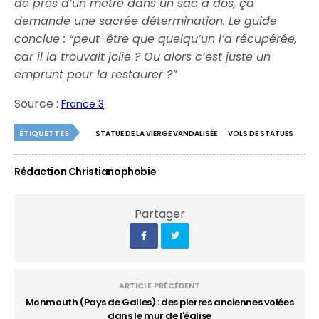
de près d’un mètre dans un sac à dos, ça
demande une sacrée détermination. Le guide
conclue : “peut-être que quelqu’un l’a récupérée,
car il la trouvait jolie ? Ou alors c’est juste un
emprunt pour la restaurer ?”
Source :
France 3
ÉTIQUETTES
STATUE DE LA VIERGE VANDALISÉE
VOLS DE STATUES
Rédaction Christianophobie
Partager
ARTICLE PRÉCÉDENT
Monmouth (Pays de Galles) : des pierres anciennes volées
dans le mur de l'église