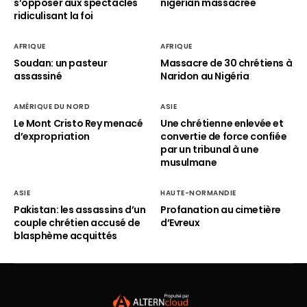
s’opposer aux spectacles
nigérian massacrée
ridiculisant la foi
AFRIQUE
AFRIQUE
Soudan: un pasteur
Massacre de 30 chrétiens à
assassiné
Naridon au Nigéria
AMÉRIQUE DU NORD
ASIE
Le Mont Cristo Rey menacé
Une chrétienne enlevée et
d’expropriation
convertie de force confiée
par un tribunal à une
musulmane
ASIE
HAUTE-NORMANDIE
Pakistan: les assassins d’un
Profanation au cimetière
couple chrétien accusé de
d’Evreux
blasphème acquittés