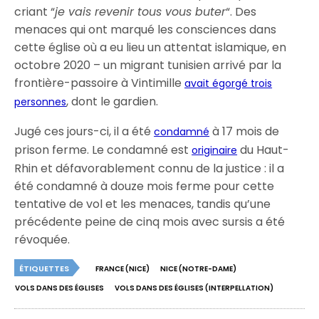
criant “
je vais revenir tous vous buter
“. Des
menaces qui ont marqué les consciences dans
cette église où a eu lieu un attentat islamique, en
octobre 2020 – un migrant tunisien arrivé par la
frontière-passoire à Vintimille
avait égorgé trois
, dont le gardien.
personnes
Jugé ces jours-ci, il a été
à 17 mois de
condamné
prison ferme. Le condamné est
du Haut-
originaire
Rhin et défavorablement connu de la justice : il a
été condamné à douze mois ferme pour cette
tentative de vol et les menaces, tandis qu’une
précédente peine de cinq mois avec sursis a été
révoquée.
ÉTIQUETTES
FRANCE (NICE)
NICE (NOTRE-DAME)
VOLS DANS DES ÉGLISES
VOLS DANS DES ÉGLISES (INTERPELLATION)