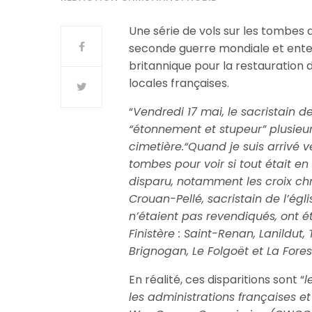
Une série de vols sur les tombes
seconde guerre mondiale et enterré
britannique pour la restauration
locales françaises.
“
Vendredi 17 mai, le sacristain d
“étonnement et stupeur” plusieu
cimetière.
“Quand je suis arrivé ve
tombes pour voir si tout était en
disparu, notamment les croix chré
Crouan-Pellé, sacristain de l’ég
n’étaient pas revendiqués, ont é
Finistère : Saint-Renan, Lanildut,
Brignogan, Le Folgoët et La For
En réalité, ces disparitions sont “
l
les administrations françaises 