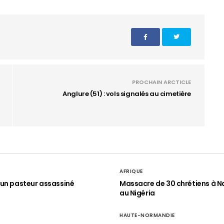
PROCHAIN ARCTICLE
Anglure (51) : vols signalés au cimetière
AFRIQUE
un pasteur assassiné
Massacre de 30 chrétiens à N
au Nigéria
HAUTE-NORMANDIE