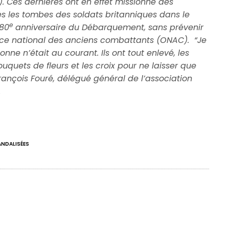
Ces dernières ont en effet missionné des
es les tombes des soldats britanniques dans le
e
80
anniversaire du Débarquement, sans prévenir
Office national des anciens combattants (ONAC). “Je
onne n’était au courant. Ils ont tout enlevé, les
uets de fleurs et les croix pour ne laisser que
 François Fouré, délégué général de l’association
.
ANDALISÉES