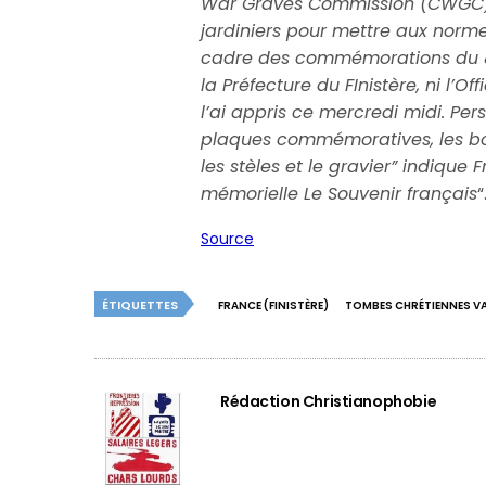
War Graves Commission (CWGC). 
jardiniers pour mettre aux norm
cadre des commémorations du 
la Préfecture du FInistère, ni l’
l’ai appris ce mercredi midi. Pers
plaques commémoratives, les bouq
les stèles et le gravier” indique
mémorielle Le Souvenir français
“
Source
ÉTIQUETTES
FRANCE (FINISTÈRE)
TOMBES CHRÉTIENNES V
Rédaction Christianophobie