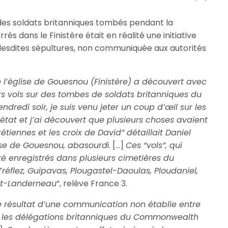
 des soldats britanniques tombés pendant la
s dans le Finistère était en réalité une initiative
 desdites sépultures, non communiquée aux autorités
e l’église de Gouesnou (Finistère) a découvert avec
rs vols sur des tombes de soldats britanniques du
ndredi soir, je suis venu jeter un coup d’œil sur les
 état et j’ai découvert que plusieurs choses avaient
tiennes et les croix de David” détaillait Daniel
lise de Gouesnou, abasourd
i. […]
Ces “vols”, qui
té enregistrés dans plusieurs cimetières du
 Tréflez, Guipavas, Plougastel-Daoulas, Ploudaniel,
est-Landerneau
“, relève France 3.
e résultat d’une communication non établie entre
et les délégations britanniques du Commonwealth