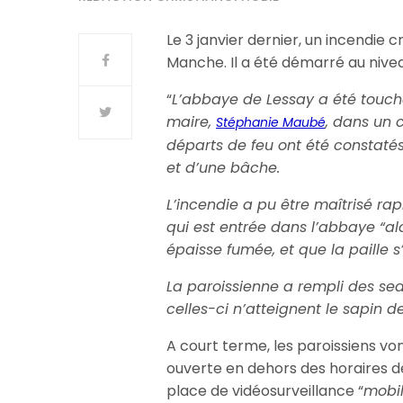
Le 3 janvier dernier, un incendie 
Manche. Il a été démarré au niveau
“
L’abbaye de Lessay a été touché
maire,
, dans un
Stéphanie Maubé
départs de feu ont été constatés
et d’une bâche.
L’incendie a pu être maîtrisé ra
qui est entrée dans l’abbaye “a
épaisse fumée, et que la paille s
La paroissienne a rempli des se
celles-ci n’atteignent le sapin de
A court terme, les paroissiens vont
ouverte en dehors des horaires d
place de vidéosurveillance “
mobil