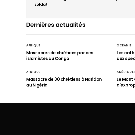
soldat
Dernières actualités
AFRIQUE
OCÉANIE
Massacres de chrétiens par des
Les cath
islamistes au Congo
aux spect
AFRIQUE
AMÉRIQUE
Massacre de 30 chrétiens à Naridon
Le Mont 
au Nigéria
d’exprop