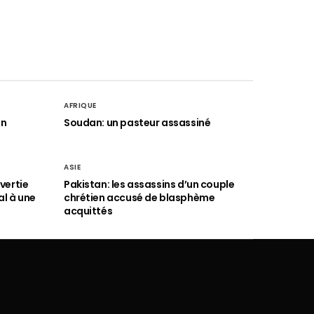
AFRIQUE
an
Soudan: un pasteur assassiné
ASIE
vertie
Pakistan: les assassins d’un couple
al à une
chrétien accusé de blasphème
acquittés