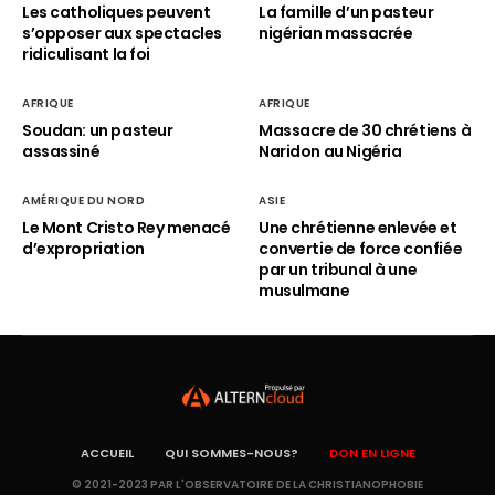
Les catholiques peuvent
La famille d’un pasteur
s’opposer aux spectacles
nigérian massacrée
ridiculisant la foi
AFRIQUE
AFRIQUE
Soudan: un pasteur
Massacre de 30 chrétiens à
assassiné
Naridon au Nigéria
AMÉRIQUE DU NORD
ASIE
Le Mont Cristo Rey menacé
Une chrétienne enlevée et
d’expropriation
convertie de force confiée
par un tribunal à une
musulmane
ACCUEIL
QUI SOMMES-NOUS?
DON EN LIGNE
© 2021-2023 PAR L'OBSERVATOIRE DE LA CHRISTIANOPHOBIE