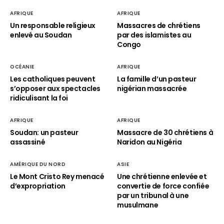
AFRIQUE
AFRIQUE
Un responsable religieux
Massacres de chrétiens
enlevé au Soudan
par des islamistes au
Congo
OCÉANIE
AFRIQUE
Les catholiques peuvent
La famille d’un pasteur
s’opposer aux spectacles
nigérian massacrée
ridiculisant la foi
AFRIQUE
AFRIQUE
Soudan: un pasteur
Massacre de 30 chrétiens à
assassiné
Naridon au Nigéria
AMÉRIQUE DU NORD
ASIE
Le Mont Cristo Rey menacé
Une chrétienne enlevée et
d’expropriation
convertie de force confiée
par un tribunal à une
musulmane