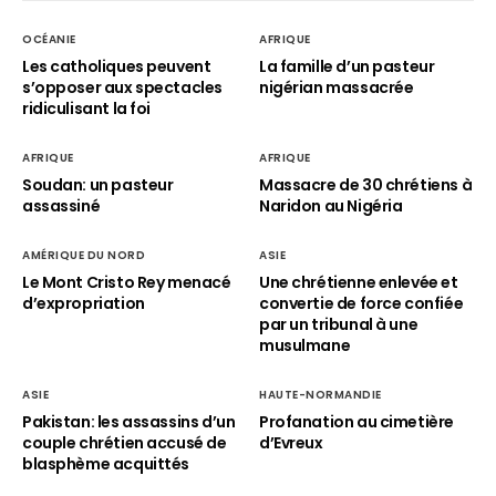
OCÉANIE
AFRIQUE
Les catholiques peuvent
La famille d’un pasteur
s’opposer aux spectacles
nigérian massacrée
ridiculisant la foi
AFRIQUE
AFRIQUE
Soudan: un pasteur
Massacre de 30 chrétiens à
assassiné
Naridon au Nigéria
AMÉRIQUE DU NORD
ASIE
Le Mont Cristo Rey menacé
Une chrétienne enlevée et
d’expropriation
convertie de force confiée
par un tribunal à une
musulmane
ASIE
HAUTE-NORMANDIE
Pakistan: les assassins d’un
Profanation au cimetière
couple chrétien accusé de
d’Evreux
blasphème acquittés