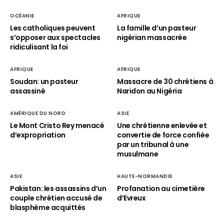
OCÉANIE
AFRIQUE
Les catholiques peuvent
La famille d’un pasteur
s’opposer aux spectacles
nigérian massacrée
ridiculisant la foi
AFRIQUE
AFRIQUE
Soudan: un pasteur
Massacre de 30 chrétiens à
assassiné
Naridon au Nigéria
AMÉRIQUE DU NORD
ASIE
Le Mont Cristo Rey menacé
Une chrétienne enlevée et
d’expropriation
convertie de force confiée
par un tribunal à une
musulmane
ASIE
HAUTE-NORMANDIE
Pakistan: les assassins d’un
Profanation au cimetière
couple chrétien accusé de
d’Evreux
blasphème acquittés