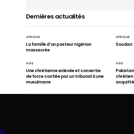
Dernières actualités
AFRIQUE
AFRIQUE
La famille d’un pasteur nigérian
Soudan: 
massacrée
ASIE
ASIE
Une chrétienne enlevée et convertie
Pakistan
de force confiée par un tribunal à une
chrétie
musulmane
acquitt