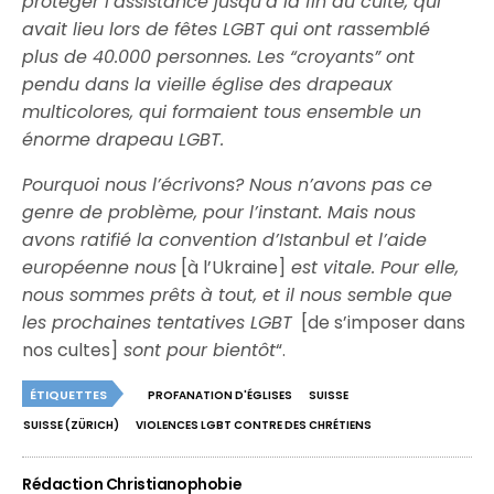
protéger l’assistance jusqu’à la fin du culte, qui
avait lieu lors de fêtes LGBT qui ont rassemblé
plus de 40.000 personnes. Les “croyants” ont
pendu dans la vieille église des drapeaux
multicolores, qui formaient tous ensemble un
énorme drapeau LGBT.
Pourquoi nous l’écrivons? Nous n’avons pas ce
genre de problème, pour l’instant. Mais nous
avons ratifié la convention d’Istanbul et l’aide
européenne nous
[à l’Ukraine]
est vitale. Pour elle,
nous sommes prêts à tout, et il nous semble que
les prochaines tentatives LGBT
[de s’imposer dans
nos cultes]
sont pour bientôt
“.
ÉTIQUETTES
PROFANATION D'ÉGLISES
SUISSE
SUISSE (ZÜRICH)
VIOLENCES LGBT CONTRE DES CHRÉTIENS
Rédaction Christianophobie