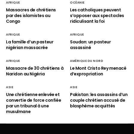
AFRIQUE
OCÉANIE
Massacres de chrétiens
Les catholiques peuvent
par des islamistes au
s’opposer aux spectacles
Congo
ridiculisant la foi
AFRIQUE
AFRIQUE
La famille d’un pasteur
Soudan: un pasteur
nigérian massacrée
assassiné
AFRIQUE
AMÉRIQUE DU NORD
Massacre de 30 chrétiens à
Le Mont Cristo Rey menacé
Naridon au Nigéria
d’expropriation
ASIE
ASIE
Une chrétienne enlevée et
Pakistan: les assassins d’un
convertie de force confiée
couple chrétien accusé de
par un tribunal à une
blasphème acquittés
musulmane