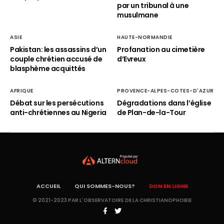
par un tribunal à une
musulmane
ASIE
HAUTE-NORMANDIE
Pakistan: les assassins d’un
Profanation au cimetière
couple chrétien accusé de
d’Evreux
blasphème acquittés
AFRIQUE
PROVENCE-ALPES-COTES-D'AZUR
Débat sur les persécutions
Dégradations dans l’église
anti-chrétiennes au Nigeria
de Plan-de-la-Tour
ACCUEIL
QUI SOMMES-NOUS?
DON EN LIGNE
© 2021-2023 PAR L'OBSERVATOIRE DE LA CHRISTIANOPHOBIE