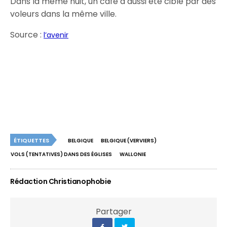
Dans la même nuit, un café à aussi été ciblé par des
voleurs dans la même ville.
Source :
l’avenir
ÉTIQUETTES
BELGIQUE
BELGIQUE (VERVIERS)
VOLS (TENTATIVES) DANS DES ÉGLISES
WALLONIE
Rédaction Christianophobie
Partager