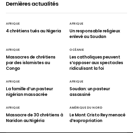
Dernières actualités
AFRIQUE
AFRIQUE
4 chrétiens tués au Nigeria
Un responsable religieux
enlevé au Soudan
AFRIQUE
OCÉANIE
Massacres de chrétiens
Les catholiques peuvent
par des islamistes au
s’opposer aux spectacles
Congo
ridiculisant la foi
AFRIQUE
AFRIQUE
La famille d’un pasteur
Soudan: un pasteur
nigérian massacrée
assassiné
AFRIQUE
AMÉRIQUE DU NORD
Massacre de 30 chrétiens à
Le Mont Cristo Rey menacé
Naridon au Nigéria
d’expropriation