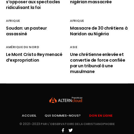
s’opposer aux spectacles
nigérian massacrée
ridiculisant la foi
AFRIQUE
AFRIQUE
Soudan: un pasteur
Massacre de 30 chrétiens à
assassiné
Naridon au Nigéria
AMÉRIQUE DU NORD
ASIE
Le Mont Cristo Rey menacé
Une chrétienne enlevée et
d’expropriation
convertie de force confiée
par un tribunal à une
musulmane
ACCUEIL
QUI SOMMES-NOUS?
DON EN LIGNE
© 2021-2023 PAR L'OBSERVATOIRE DE LA CHRISTIANOPHOBIE