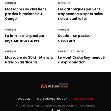
AFRIQUE
OCÉANIE
Massacres de chrétiens
Les catholiques peuvent
par des islamistes au
s’opposer aux spectacles
Congo
ridiculisant la foi
AFRIQUE
AFRIQUE
La famille d’un pasteur
Soudan: un pasteur
nigérian massacrée
assassiné
AFRIQUE
AMÉRIQUE DU NORD
Massacre de 30 chrétiens à
Le Mont Cristo Rey menacé
Naridon au Nigéria
d’expropriation
ACCUEIL
QUI SOMMES-NOUS?
DON EN LIGNE
© 2021-2023 PAR L'OBSERVATOIRE DE LA CHRISTIANOPHOBIE