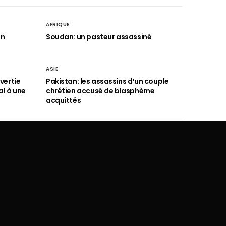
AFRIQUE
an
Soudan: un pasteur assassiné
ASIE
vertie
Pakistan: les assassins d’un couple
al à une
chrétien accusé de blasphème
acquittés