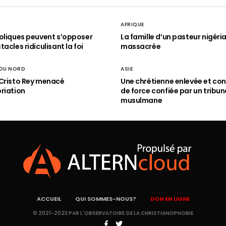
AFRIQUE
oliques peuvent s’opposer
La famille d’un pasteur nigéri
acles ridiculisant la foi
massacrée
 DU NORD
ASIE
Cristo Rey menacé
Une chrétienne enlevée et con
riation
de force confiée par un tribun
musulmane
ACCUEIL
QUI SOMMES-NOUS?
DON EN LIGNE
© 2021-2023 PAR L'OBSERVATOIRE DE LA CHRISTIANOPHOBIE