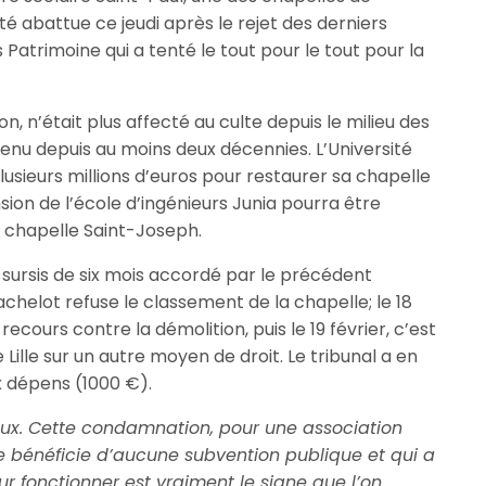
 été abattue ce jeudi après le rejet des derniers
Patrimoine qui a tenté le tout pour le tout pour la
n, n’était plus affecté au culte depuis le milieu des
tenu depuis au moins deux décennies. L’Université
plusieurs millions d’euros pour restaurer sa chapelle
nsion de l’école d’ingénieurs Junia pourra être
 chapelle Saint-Joseph.
 sursis de six mois accordé par le précédent
achelot refuse le classement de la chapelle; le 18
e recours contre la démolition, puis le 19 février, c’est
e Lille sur un autre moyen de droit. Le tribunal a en
x dépens (1000 €).
ux. Cette condamnation, pour une association
 bénéficie d’aucune subvention publique et qui a
r fonctionner est vraiment le signe que l’on