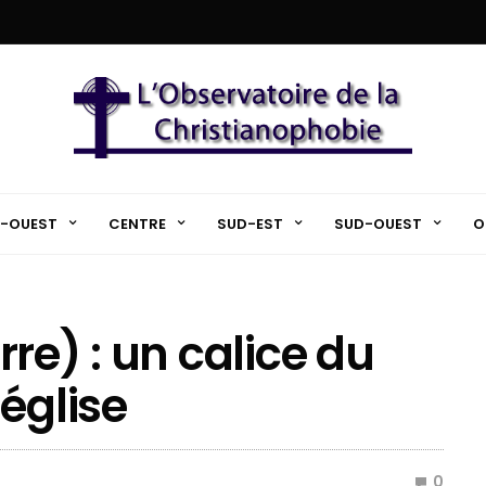
-OUEST
CENTRE
SUD-EST
SUD-OUEST
O
re) : un calice du
église
0