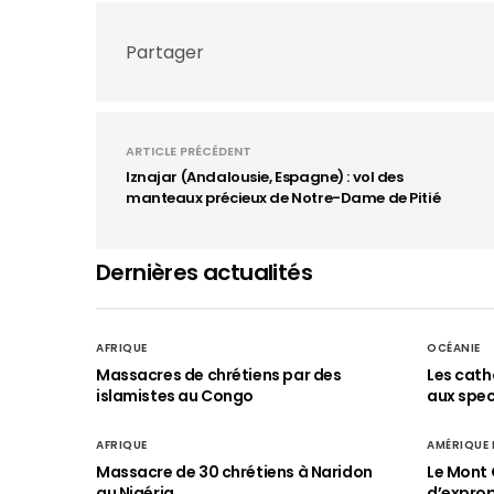
Partager
ARTICLE PRÉCÉDENT
Iznajar (Andalousie, Espagne) : vol des
manteaux précieux de Notre-Dame de Pitié
Dernières actualités
AFRIQUE
OCÉANIE
Massacres de chrétiens par des
Les cath
islamistes au Congo
aux spect
AFRIQUE
AMÉRIQUE
Massacre de 30 chrétiens à Naridon
Le Mont 
au Nigéria
d’exprop