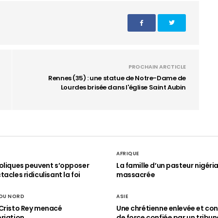
PROCHAIN ARCTICLE
Rennes (35) : une statue de Notre-Dame de
Lourdes brisée dans l'église Saint Aubin
AFRIQUE
oliques peuvent s’opposer
La famille d’un pasteur nigéri
acles ridiculisant la foi
massacrée
 DU NORD
ASIE
Cristo Rey menacé
Une chrétienne enlevée et con
riation
de force confiée par un tribun