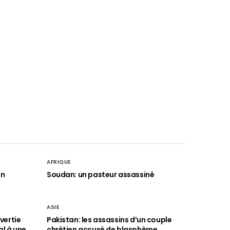
AFRIQUE
an
Soudan: un pasteur assassiné
ASIE
vertie
Pakistan: les assassins d’un couple
al à une
chrétien accusé de blasphème