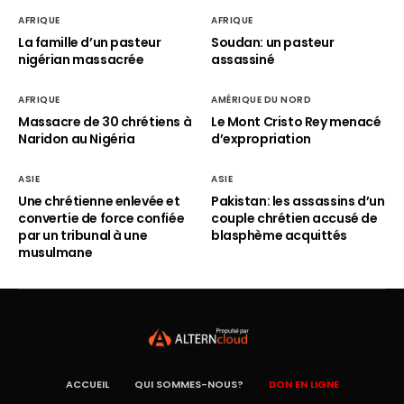
AFRIQUE
AFRIQUE
La famille d’un pasteur
Soudan: un pasteur
nigérian massacrée
assassiné
AFRIQUE
AMÉRIQUE DU NORD
Massacre de 30 chrétiens à
Le Mont Cristo Rey menacé
Naridon au Nigéria
d’expropriation
ASIE
ASIE
Une chrétienne enlevée et
Pakistan: les assassins d’un
convertie de force confiée
couple chrétien accusé de
par un tribunal à une
blasphème acquittés
musulmane
ACCUEIL
QUI SOMMES-NOUS?
DON EN LIGNE