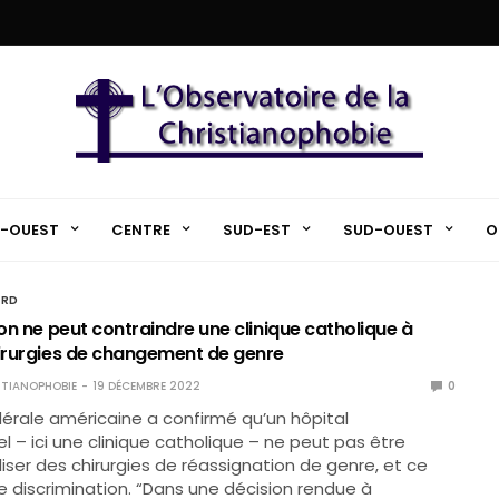
-OUEST
CENTRE
SUD-EST
SUD-OUEST
O
ORD
 on ne peut contraindre une clinique catholique à
hirurgies de changement de genre
TIANOPHOBIE
19 DÉCEMBRE 2022
0
érale américaine a confirmé qu’un hôpital
l – ici une clinique catholique – ne peut pas être
liser des chirurgies de réassignation de genre, et ce
e discrimination. “Dans une décision rendue à