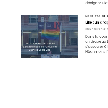
désigner Die
NORD-PAS-DE-C
Lille : un d
RÉDACTION CHRIS
Dans la cour 
un drapeau L
s’associer à
Néanmoins l’i