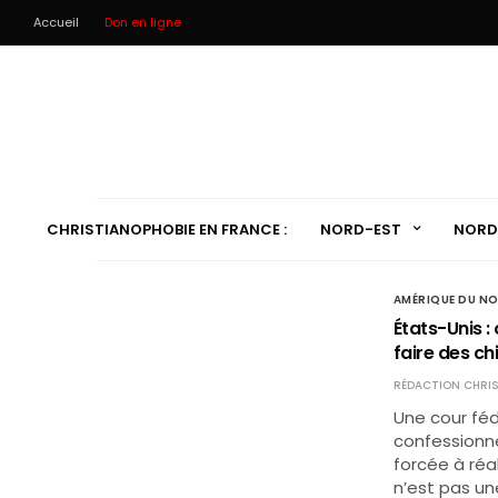
Accueil
Don en ligne
CHRISTIANOPHOBIE EN FRANCE :
NORD-EST
NORD
AMÉRIQUE DU N
États-Unis :
faire des c
RÉDACTION CHRIS
Une cour féd
confessionne
forcée à réa
n’est pas un