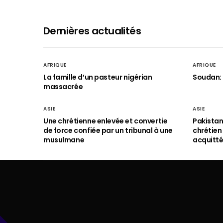
Dernières actualités
AFRIQUE
AFRIQUE
La famille d’un pasteur nigérian
Soudan: 
massacrée
ASIE
ASIE
Une chrétienne enlevée et convertie
Pakistan
de force confiée par un tribunal à une
chrétie
musulmane
acquitt