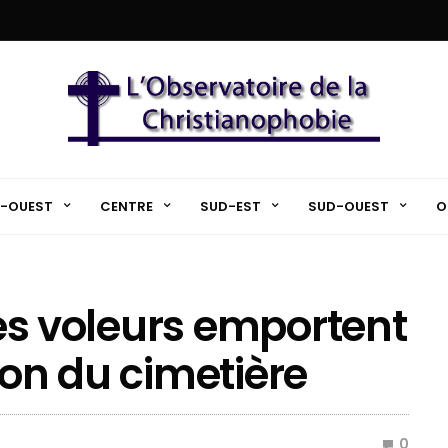
-OUEST
CENTRE
SUD-EST
SUD-OUEST
O
 les voleurs emportent
ton du cimetière
0