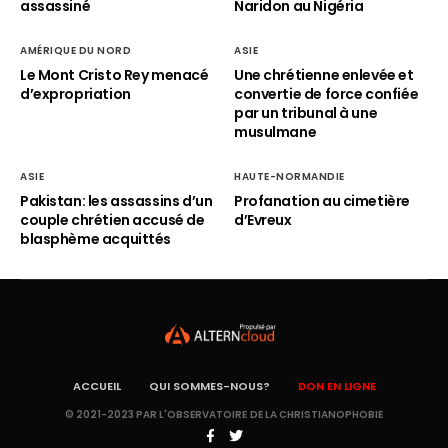
assassiné
Naridon au Nigéria
AMÉRIQUE DU NORD
ASIE
Le Mont Cristo Rey menacé
Une chrétienne enlevée et
d’expropriation
convertie de force confiée
par un tribunal à une
musulmane
ASIE
HAUTE-NORMANDIE
Pakistan: les assassins d’un
Profanation au cimetière
couple chrétien accusé de
d’Evreux
blasphème acquittés
ACCUEIL
QUI SOMMES-NOUS?
DON EN LIGNE
© 2021-2023 PAR L'OBSERVATOIRE DE LA CHRISTIANOPHOBIE