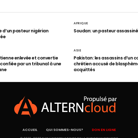
AFRIQUE
le d’un pasteur nigérian
Soudan: un pasteur assassin
rée
ASIE
tienne enlevée et convertie
Pakistan: les assassins d’un c
 confiée par un tribunal à une
chrétien accusé de blasphèm
ane
acquittés
ACCUEIL
QUI SOMMES-NOUS?
DON EN LIGNE