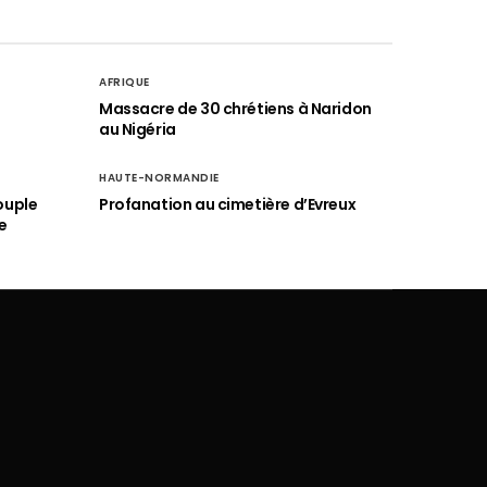
AFRIQUE
é
Massacre de 30 chrétiens à Naridon
au Nigéria
HAUTE-NORMANDIE
ouple
Profanation au cimetière d’Evreux
e