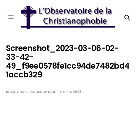
Screenshot_2023-03-06-02-
33-42-
49_f9ee0578fe1cc94de7482bd4
1accb329
RÉDACTION CHRISTIANOPHOBIE
6 MARS 2023