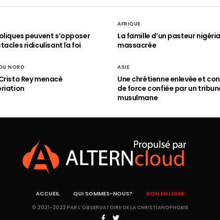
AFRIQUE
oliques peuvent s’opposer
La famille d’un pasteur nigéri
acles ridiculisant la foi
massacrée
 DU NORD
ASIE
Cristo Rey menacé
Une chrétienne enlevée et con
riation
de force confiée par un tribun
musulmane
ACCUEIL
QUI SOMMES-NOUS?
DON EN LIGNE
© 2021-2023 PAR L'OBSERVATOIRE DE LA CHRISTIANOPHOBIE