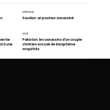
AFRIQUE
an
Soudan: un pasteur assassiné
ASIE
vertie
Pakistan: les assassins d’un couple
al à une
chrétien accusé de blasphème
acquittés